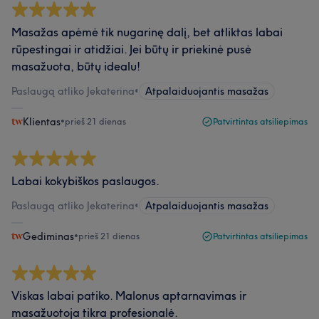
Masažas apėmė tik nugarinę dalį, bet atliktas labai
rūpestingai ir atidžiai. Jei būtų ir priekinė pusė
masažuota, būtų idealu!
Paslaugą atliko Jekaterina
•
Atpalaiduojantis masažas
Klientas
•
prieš 21 dienas
Patvirtintas atsiliepimas
Labai kokybiškos paslaugos.
Paslaugą atliko Jekaterina
•
Atpalaiduojantis masažas
Gediminas
•
prieš 21 dienas
Patvirtintas atsiliepimas
Viskas labai patiko. Malonus aptarnavimas ir
masažuotoja tikra profesionalė.