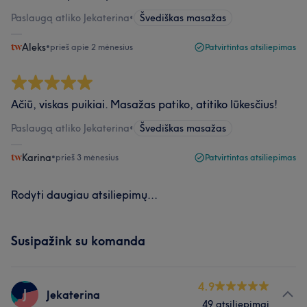
Paslaugą atliko Jekaterina
•
Švediškas masažas
Aleks
•
prieš apie 2 mėnesius
Patvirtintas atsiliepimas
Ačiū, viskas puikiai. Masažas patiko, atitiko lūkesčius!
Paslaugą atliko Jekaterina
•
Švediškas masažas
Karina
•
prieš 3 mėnesius
Patvirtintas atsiliepimas
Rodyti daugiau atsiliepimų...
Susipažink su komanda
4.9
J
Jekaterina
49 atsiliepimai