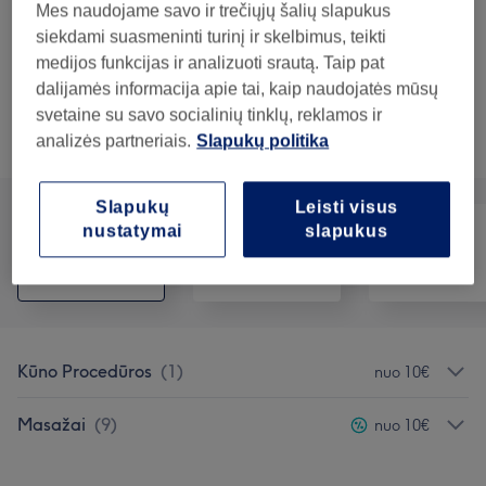
Mes naudojame savo ir trečiųjų šalių slapukus
30 min
Rodyti informaciją
siekdami suasmeninti turinį ir skelbimus, teikti
20€
Klasikinis masažas Senjorams
Rezervuoti
medijos funkcijas ir analizuoti srautą. Taip pat
30 min
Rodyti informaciją
dalijamės informacija apie tai, kaip naudojatės mūsų
svetaine su savo socialinių tinklų, reklamos ir
analizės partneriais.
Slapukų politika
Teikiamos paslaugos
Slapukų
Leisti visus
nustatymai
slapukus
Visos paslaugos
Masažas
Kūnas
Kūno Procedūros
(
1
)
nuo 10€
Masažai
(
9
)
nuo 10€