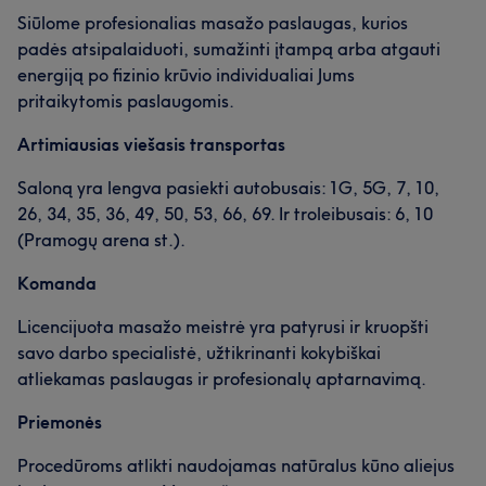
Siūlome profesionalias masažo paslaugas, kurios
padės atsipalaiduoti, sumažinti įtampą arba atgauti
energiją po fizinio krūvio individualiai Jums
pritaikytomis paslaugomis.
Artimiausias viešasis transportas
Saloną yra lengva pasiekti autobusais: 1G, 5G, 7, 10,
26, 34, 35, 36, 49, 50, 53, 66, 69. Ir troleibusais: 6, 10
(Pramogų arena st.).
Komanda
Licencijuota masažo meistrė yra patyrusi ir kruopšti
savo darbo specialistė, užtikrinanti kokybiškai
atliekamas paslaugas ir profesionalų aptarnavimą.
Priemonės
Procedūroms atlikti naudojamas natūralus kūno aliejus