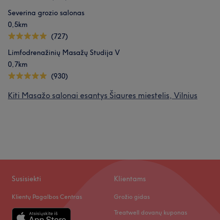
Severina grozio salonas
0,5km
(727)
Limfodrenažinių Masažų Studija V
0,7km
(930)
Kiti Masažo salonai esantys Šiaures miestelis, Vilnius
Susisiekti
Klientams
Klientų Pagalbos Centras
Grožio gidas
Treatwell dovanų kuponas