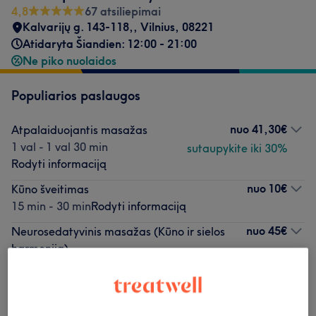
4,8
67 atsiliepimai
Kalvarijų g. 143-118,
,
Vilnius
,
08221
Atidaryta Šiandien: 12:00 - 21:00
Ne piko nuolaidos
Populiarios paslaugos
nuo
41,30€
Atpalaiduojantis masažas
1 val - 1 val 30 min
sutaupykite iki 30%
Rodyti informaciją
nuo
10€
Kūno šveitimas
15 min - 30 min
Rodyti informaciją
nuo
45€
Neurosedatyvinis masažas (Kūno ir sielos
harmonija)
1 val - 1 val 30 min
Rodyti informaciją
10€
Klasikinis masažas su nuolaidos
Rezervuoti
kuponu