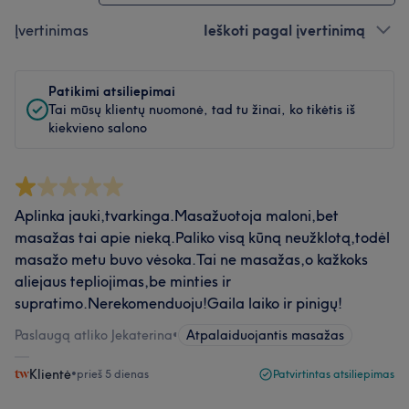
Įvertinimas
Ieškoti pagal įvertinimą
Patikimi atsiliepimai
Tai mūsų klientų nuomonė, tad tu žinai, ko tikėtis iš
kiekvieno salono
Aplinka jauki,tvarkinga.Masažuotoja maloni,bet
masažas tai apie nieką.Paliko visą kūną neužklotą,todėl
masažo metu buvo vėsoka.Tai ne masažas,o kažkoks
aliejaus tepliojimas,be minties ir
supratimo.Nerekomenduoju!Gaila laiko ir pinigų!
Paslaugą atliko Jekaterina
•
Atpalaiduojantis masažas
Klientė
•
prieš 5 dienas
Patvirtintas atsiliepimas