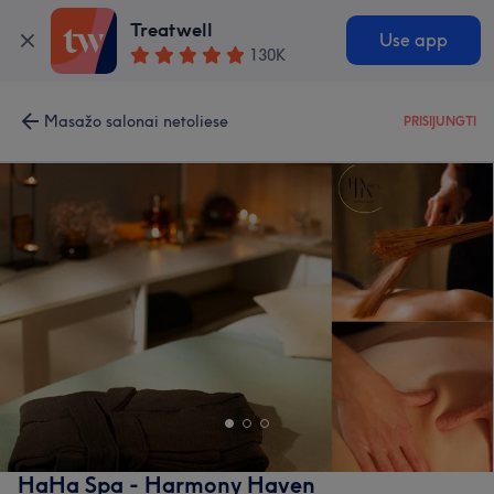
Treatwell
Use app
130K
Masažo salonai netoliese
PRISIJUNGTI
HaHa Spa - Harmony Haven