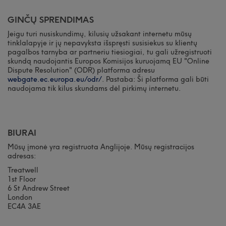
GINČŲ SPRENDIMAS
Jeigu turi nusiskundimų, kilusių užsakant internetu mūsų
tinklalapyje ir jų nepavyksta išspręsti susisiekus su klientų
pagalbos tarnyba ar partneriu tiesiogiai, tu gali užregistruoti
skundą naudojantis Europos Komisijos kuruojamą EU "Online
Dispute Resolution" (ODR) platforma adresu
webgate.ec.europa.eu/odr/
. Pastaba: Ši platforma gali būti
naudojama tik kilus skundams dėl pirkimų internetu.
BIURAI
Mūsų įmonė yra registruota Anglijoje. Mūsų registracijos
adresas:
Treatwell
1st Floor
6 St Andrew Street
London
EC4A 3AE