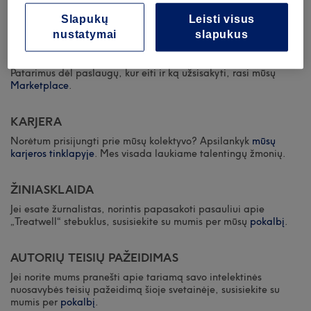
Pagalbos centre
rasi atsakymus kaip gali tvarkyti savo
Slapukų
Leisti visus
užsakymus (arba kas bendrai yra Treatwell).
nustatymai
slapukus
Reikia pagalbos? Sužinokite, kaip susisiekti su mūsų pokalbių
palaikymo komanda
čia
ir mes susisieksime su tavimi.
Patarimus dėl paslaugų, kur eiti ir ką užsisakyti, rasi mūsų
Marketplace
.
KARJERA
Norėtum prisijungti prie mūsų kolektyvo? Apsilankyk
mūsų
karjeros tinklapyje
. Mes visada laukiame talentingų žmonių.
ŽINIASKLAIDA
Jei esate žurnalistas, norintis papasakoti pasauliui apie
„Treatwell“ stebuklus, susisiekite su mumis per mūsų
pokalbį
.
AUTORIŲ TEISIŲ PAŽEIDIMAS
Jei norite mums pranešti apie tariamą savo intelektinės
nuosavybės teisių pažeidimą šioje svetainėje, susisiekite su
mumis per
pokalbį
.