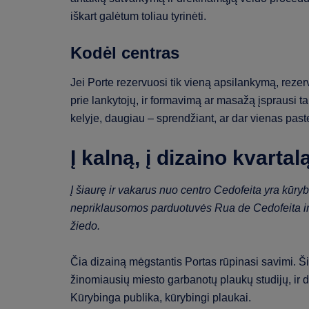
iškart galėtum toliau tyrinėti.
Kodėl centras
Jei Porte rezervuosi tik vieną apsilankymą, rezer
prie lankytojų, ir formavimą ar masažą įsprausi t
kelyje, daugiau – sprendžiant, ar dar vienas pastel
Į kalną, į dizaino kvarta
Į šiaurę ir vakarus nuo centro Cedofeita yra kūr
nepriklausomos parduotuvės Rua de Cedofeita ir
žiedo.
Čia dizainą mėgstantis Portas rūpinasi savimi. Šio
žinomiausių miesto garbanotų plaukų studijų, ir
Kūrybinga publika, kūrybingi plaukai.