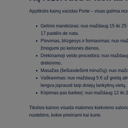
Apytikslis kainų vaizdas Porte – visas galima reze
Gelinis manikiūras: nuo maždaug 15 iki 25 €
17 pastéis de nata.
Plovimas, blizgesys ir formavimas: nuo maž
žmogumi po kelionės dienos.
Drėkinamoji veido procedūra: nuo maždaug 
drėkinimo.
Masažas (šešiasdešimt minučių): nuo maždau
Vaškavimas: nuo maždaug 5 € už greitą atna
lengva įsprausti tarp dviejų lankytinų vietų.
Kirpimas pas barberį: nuo maždaug 12 iki 20 
Tikslios kainos visada matomos kiekvieno salono 
nustebins, kokie prieinami kai kurie.