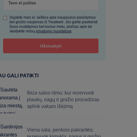
Siųskite man el. laiškus apie naujausius pasiūlymus
bei grožio naujienas iš Treatwell. Jūs galite pasikeisti
šiuos nustatymus bet kuriuo metu, plačiau apie tai
skaitykite mūsų
privatumo nuostatose
.
AU GALI PATIKTI
Ibiza salos ritmu: kur rezervuoti
plaukų, nagų ir grožio procedūras
aplink vakaro išėjimą
Viena sala, penkios pakrantės:
rezervuok kirpyklą, nagus ir grožio