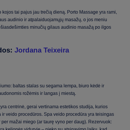
avo kojos tai pajus jau trečią dieną. Porto Massage yra rami,
ilaus audinio ir atpalaiduojamųjų masažų, o jos meniu
šešiasdešimties minučių gilaus audinio masažą po ilgos
odos:
Jordana Teixeira
ra centrinė, gerai vertinama estetikos studija, kurios
 ir veido procedūros. Spa veido procedūra yra teisingas
r per mažai miego (ar taurę vyno per daug). Rezervuok:
ą kelionės viduryje – nieko su atsigavimo laiku, kad