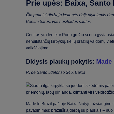
Prie upės: Baixa, Santo 
Čia praleisi didžiąją kelionės dalį: plytelėmis den
Bonfim barus, vos nusileidus saulei.
Centras yra ten, kur Porto grožio scena gyviausia
nenuilstančių kirpyklų, kelių brazilų valdomų vietų 
vaikščiojimo.
Didysis plaukų pokytis:
Made I
R. de Santo Ildefonso 345, Baixa
Made In Brazil pačioje Baixa širdyje užsiaugino di
pavadinimas: brazilišką darbą su plaukais – nuo g