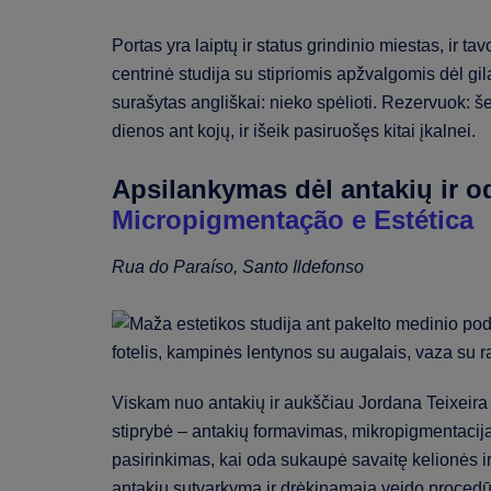
Portas yra laiptų ir status grindinio miestas, ir t
centrinė studija su stipriomis apžvalgomis dėl g
surašytas angliškai: nieko spėlioti. Rezervuok: 
dienos ant kojų, ir išeik pasiruošęs kitai įkalnei.
Apsilankymas dėl antakių ir 
Micropigmentação e Estética
Rua do Paraíso, Santo Ildefonso
Viskam nuo antakių ir aukščiau Jordana Teixeira y
stiprybė – antakių formavimas, mikropigmentacija
pasirinkimas, kai oda sukaupė savaitę kelionės i
antakių sutvarkymą ir drėkinamąją veido procedūr