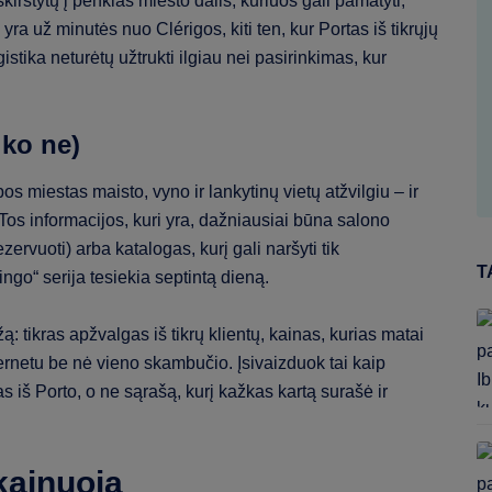
kirstytų į penkias miesto dalis, kuriuos gali pamatyti,
yra už minutės nuo Clérigos, kiti ten, kur Portas iš tikrųjų
istika neturėtų užtrukti ilgiau nei pasirinkimas, kur
 ko ne)
s miestas maisto, vyno ir lankytinų vietų atžvilgiu – ir
Tos informacijos, kuri yra, dažniausiai būna salono
ervuoti) arba katalogas, kurį gali naršyti tik
T
ingo“ serija tesiekia septintą dieną.
ą: tikras apžvalgas iš tikrų klientų, kainas, kurias matai
nternetu be nė vieno skambučio. Įsivaizduok tai kaip
as iš Porto, o ne sąrašą, kurį kažkas kartą surašė ir
 kainuoja