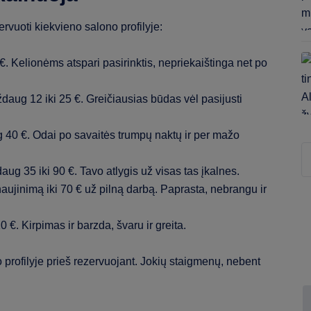
rvuoti kiekvieno salono profilyje:
. Kelionėms atspari pasirinktis, nepriekaištinga net po
daug 12 iki 25 €. Greičiausias būdas vėl pasijusti
40 €. Odai po savaitės trumpų naktų ir per mažo
Ie
g 35 iki 90 €. Tavo atlygis už visas tas įkalnes.
ujinimą iki 70 € už pilną darbą. Paprasta, nebrangu ir
€. Kirpimas ir barzda, švaru ir greita.
profilyje prieš rezervuojant. Jokių staigmenų, nebent