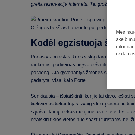
greita rezervacija internetu. Tai grožio pusė Porto
Mes naud
skelbimus
Kodėl egzistuoja šis gid
informaci
reklamos 
Portas yra miestas, kuris viską daro lėtai ir gera
rankomis, portveinas bręsta dešimtmečius statinės
po vieną. Čia gyvenantys žmonės savimi rūpinasi 
padaryta. Visai kaip Porte.
Sunkiausia – išsiaiškinti, kur jie tai daro. Ieškai 
kiekvienas keliautojas: žvaigždučių siena be kainų,
sąrašai, kurių niekas metų metus nelietė. Esi ato
neatskiri tikros vietos nuo spąstų turistams, nei ži