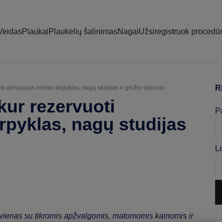
Veidas
Plaukai
Plaukelių šalinimas
Nagai
Užsiregistruok procedūr
R
ti geriausias miesto kirpyklas, nagų studijas ir grožio salonus
P
kur rezervuoti
S
P
rpyklas, nagų studijas
L
vienas su tikromis apžvalgomis, matomomis kainomis ir