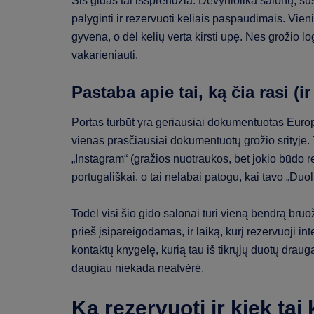
Šis gidas tai išsprendžia. Devyniolika salonų, sus
palyginti ir rezervuoti keliais paspaudimais. Vieni 
gyvena, o dėl kelių verta kirsti upę. Nes grožio log
vakarieniauti.
Pastaba apie tai, ką čia rasi (ir
Portas turbūt yra geriausiai dokumentuotas Europo
vienas prasčiausiai dokumentuotų grožio srityje. 
„Instagram“ (gražios nuotraukos, bet jokio būdo rez
portugališkai, o tai nelabai patogu, kai tavo „Duol
Todėl visi šio gido salonai turi vieną bendrą bruož
prieš įsipareigodamas, ir laiką, kurį rezervuoji i
kontaktų knygelę, kurią tau iš tikrųjų duotų draug
daugiau niekada neatvėrė.
Ką rezervuoti ir kiek tai