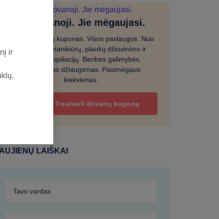
Tu dovanoji. Jie mėgaujasi.
Vienas dovanų kuponas. Visos paslaugos. Nuo
masažų iki manikiūrų, plaukų džiovinimo ir
į ir
nugaros depiliacijų. Beribės galimybės,
garantuotas džiaugsmas. Pasimėgaus
nklų,
kiekvienas.
Dovanok Treatwell dovanų kuponą
AUJIENŲ LAIŠKAI