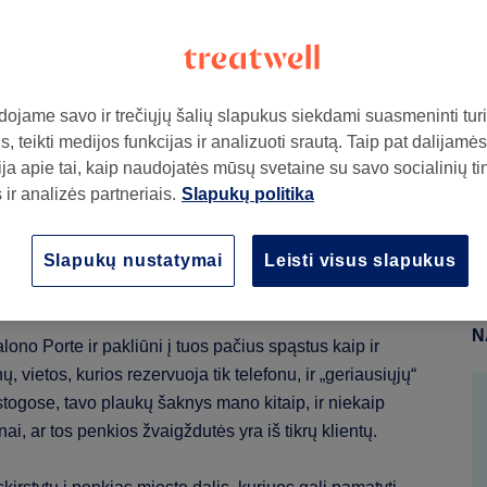
, kurią kelionių gidai visada praleidžia.
ojame savo ir trečiųjų šalių slapukus siekdami suasmeninti turin
, teikti medijos funkcijas ir analizuoti srautą. Taip pat dalijamės
as
ja apie tai, kaip naudojatės mūsų svetaine su savo socialinių ti
ir analizės partneriais.
Slapukų politika
i, o paskui mieliau apie tai nekalba. Granitas tašomas
e, kol kas nors jį patiekia, o azulejo plytelės dedamos
Slapukų nustatymai
Leisti visus slapukus
tokiu pat tyliu kruopštumu: nieko įmantraus, tiesiog gerai
N
salono Porte ir pakliūni į tuos pačius spąstus kaip ir
 vietos, kurios rezervuoja tik telefonu, ir „geriausiųjų“
stogose, tavo plaukų šaknys mano kitaip, ir niekaip
nai, ar tos penkios žvaigždutės yra iš tikrų klientų.