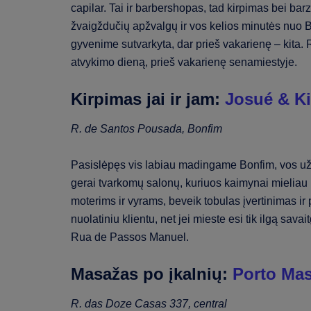
capilar. Tai ir barbershopas, tad kirpimas bei ba
žvaigždučių apžvalgų ir vos kelios minutės nuo Bo
gyvenime sutvarkyta, dar prieš vakarienę – kita
atvykimo dieną, prieš vakarienę senamiestyje.
Kirpimas jai ir jam:
Josué & Ki
R. de Santos Pousada, Bonfim
Pasislėpęs vis labiau madingame Bonfim, vos už k
gerai tvarkomų salonų, kuriuos kaimynai mieliau 
moterims ir vyrams, beveik tobulas įvertinimas ir p
nuolatiniu klientu, net jei mieste esi tik ilgą sav
Rua de Passos Manuel.
Masažas po įkalnių:
Porto Ma
R. das Doze Casas 337, central