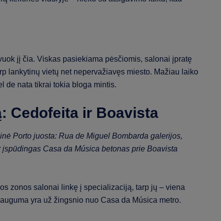
vuok jį čia. Viskas pasiekiama pėsčiomis, salonai įpratę
arp lankytinų vietų net nepervažiavęs miesto. Mažiau laiko
 de nata tikrai tokia bloga mintis.
lą: Cedofeita ir Boavista
ybinė Porto juosta: Rua de Miguel Bombarda galerijos,
 įspūdingas Casa da Música betonas prie Boavista
s zonos salonai linkę į specializaciją, tarp jų – viena
 dauguma yra už žingsnio nuo Casa da Música metro.