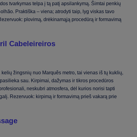
rzdos tvarkymas telpa į tą patį apsilankymą. Šimtai penkių
lhão. Praktiška – viena; atrodyti taip, lyg viskas tavo
. Rezervuok: plovimą, drėkinamąją procedūrą ir formavimą
ril Cabeleireiros
elių žingsnių nuo Marquês metro, tai vienas iš tų kuklių,
pasilieka sau. Kirpimai, dažymas ir tikros procedūros
rofesionali, neskubri atmosfera, dėl kurios norisi tapti
aitgalį. Rezervuok: kirpimą ir formavimą prieš vakarą prie
ssage