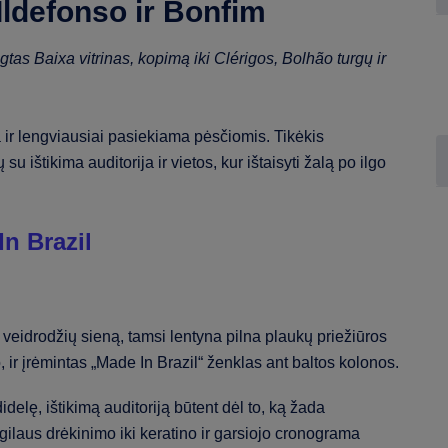
Ildefonso ir Bonfim
gtas Baixa vitrinas, kopimą iki Clérigos, Bolhão turgų ir
 ir lengviausiai pasiekiama pėsčiomis. Tikėkis
su ištikima auditorija ir vietos, kur ištaisyti žalą po ilgo
n Brazil
delę, ištikimą auditoriją būtent dėl to, ką žada
ilaus drėkinimo iki keratino ir garsiojo cronograma