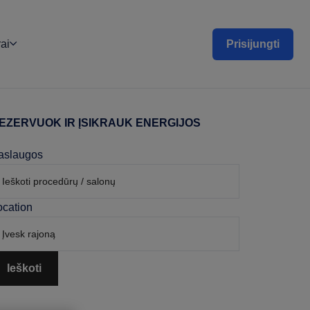
ai
Prisijungti
EZERVUOK IR ĮSIKRAUK ENERGIJOS
rimary
idebar
aslaugos
ocation
Ieškoti