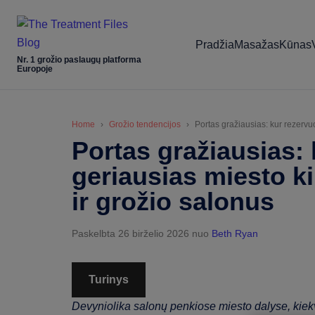
Skip
Skip
Skip
Skip
to
to
to
to
Pradžia
Masažas
Kūnas
main
secondary
primary
footer
Nr. 1 grožio paslaugų platforma
content
menu
sidebar
Europoje
Home
Grožio tendencijos
Portas gražiausias: kur rezervuo
Portas gražiausias: 
geriausias miesto ki
ir grožio salonus
Paskelbta 26 birželio 2026
nuo
Beth Ryan
Turinys
Devyniolika salonų penkiose miesto dalyse, kiek