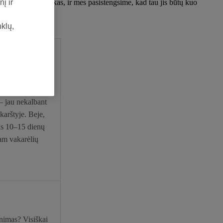
 yra Treatwell laikas, ir mes pasistengsime, kad tau jis būtų kuo
į ir
nklų,
tresas, cukrus ir
kai atlikta
 – jau nekalbant
karštyje. Beje,
us 10–15 dienų
iam vakarėlių
inimas? Visiškai