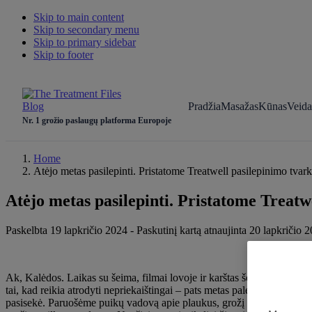
Skip to main content
Skip to secondary menu
Skip to primary sidebar
Skip to footer
Pradžia
Masažas
Kūnas
Veida
Nr. 1 grožio paslaugų platforma Europoje
Home
Atėjo metas pasilepinti. Pristatome Treatwell pasilepinimo tvar
Atėjo metas pasilepinti. Pristatome Treatw
Paskelbta 19 lapkričio 2024
-
Paskutinį kartą atnaujinta 20 lapkričio 
Ak, Kalėdos. Laikas su šeima, filmai lovoje ir karštas šokoladas – šve
tai, kad reikia atrodyti nepriekaištingai – pats metas palepinti save n
pasisekė. Paruošėme puikų vadovą apie plaukus, grožį ir kūno priežiūrą