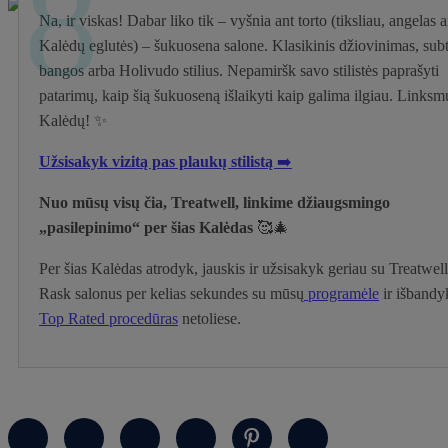
8
Na, ir viskas! Dabar liko tik – vyšnia ant torto (tiksliau, angelas a
Kalėdų eglutės) – šukuosena salone. Klasikinis džiovinimas, subt
bangos arba Holivudo stilius. Nepamiršk savo stilistės paprašyti
patarimų, kaip šią šukuoseną išlaikyti kaip galima ilgiau. Linksm
Kalėdų! ✨
Užsisakyk vizitą pas plaukų stilistą
➡️
Nuo mūsų visų čia, Treatwell, linkime džiaugsmingo
„pasilepinimo“
per šias Kalėdas
🥰🎄
Per šias Kalėdas atrodyk, jauskis ir užsisakyk geriau su Treatwell
Rask salonus per kelias sekundes su mūsų
programėle
ir išbandy
Top Rated procedūras
netoliese.