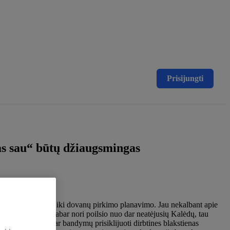
Prisijungti
kas sau“ būtų džiaugsmingas
alykų: nuo vakarėlių iki dovanų pirkimo planavimo. Jau nekalbant apie
o* dozės?Jei jau dabar nori poilsio nuo dar neatėjusių Kalėdų, tau
ėjantį) kirpėją ar bandymų prisiklijuoti dirbtines blakstienas