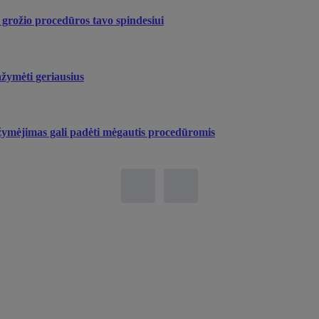
 grožio procedūros tavo spindesiui
ažymėti geriausius
ymėjimas gali padėti mėgautis procedūromis