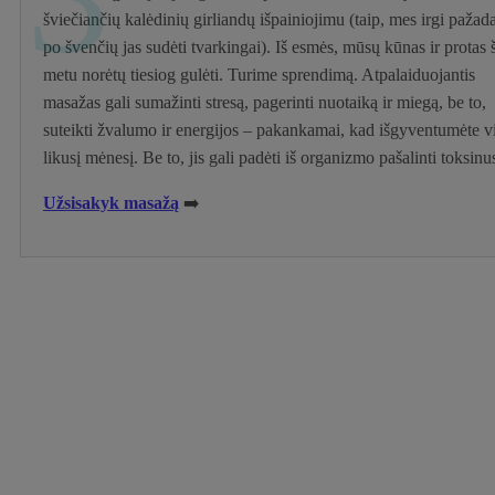
šviečiančių kalėdinių girliandų išpainiojimu (taip, mes irgi paža
po švenčių jas sudėti tvarkingai). Iš esmės, mūsų kūnas ir protas 
metu norėtų tiesiog gulėti. Turime sprendimą. Atpalaiduojantis
masažas gali sumažinti stresą, pagerinti nuotaiką ir miegą, be to,
suteikti žvalumo ir energijos – pakankamai, kad išgyventumėte v
likusį mėnesį. Be to, jis gali padėti iš organizmo pašalinti toksinu
Užsisakyk masažą
➡️