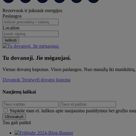
Primary
Rezervuok ir įsikrauk energijos
Sidebar
Paslaugos
Location
Ieškoti
Tu dovanoji. Jie mėgaujasi.
Vienas dovanų kuponas. Visos paslaugos. Nuo masažų iki manikiūrų, p
Dovanok Treatwell dovanų kuponą
Naujienų laiškai
Siųskite man el. laiškus apie naujausius pasiūlymus bei grožio nauj
Tau gali patikti