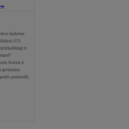
ę
➡️
irkos laukėme
kiūrui (!!!)
priekaištingi ir
aturel“
tis švariai ir
t geriausias
padės pasiruošti