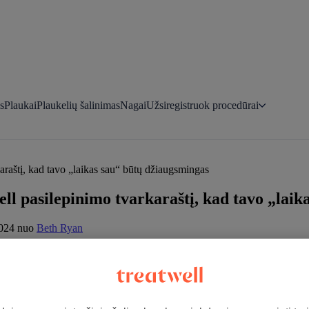
s
Plaukai
Plaukelių šalinimas
Nagai
Užsiregistruok procedūrai
karaštį, kad tavo „laikas sau“ būtų džiaugsmingas
ell pasilepinimo tvarkaraštį, kad tavo „lai
2024
nuo
Beth Ryan
ntinis laikotarpis kaip iš pasakos. Vietoje to, turime rūpintis begale d
uo galvos iki kojų. O kokios Kalėdos be šiek tiek pasilepinimo ir *žavesi
. Daugiau jokių paskutinės minutės sprintų pas (užsakymų atlikti nebesp