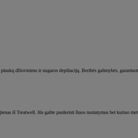
laukų džiovinimo ir nugaros depiliacijų. Beribės galimybės, garantuo
ienas iš Treatwell. Jūs galite pasikeisti šiuos nustatymus bet kuriuo met