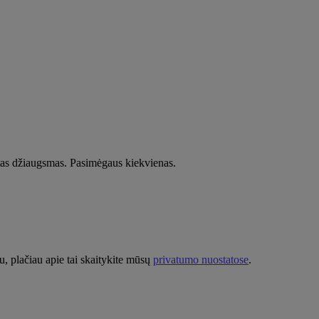
tas džiaugsmas. Pasimėgaus kiekvienas.
u, plačiau apie tai skaitykite mūsų
privatumo nuostatose
.