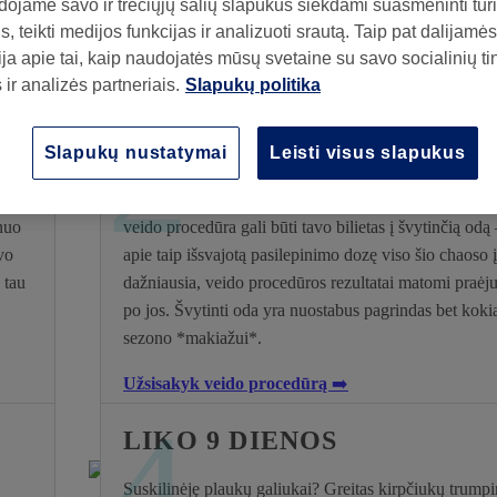
 užsisakyti. Tai tarsi ankstyva kalėdinė dovana tau nuo mūsų. Kalėdų metas
ojame savo ir trečiųjų šalių slapukus siekdami suasmeninti turin
, teikti medijos funkcijas ir analizuoti srautą. Taip pat dalijamės
ja apie tai, kaip naudojatės mūsų svetaine su savo socialinių ti
ir analizės partneriais.
Slapukų politika
2
LIKO 14-16 DIENŲ
Slapukų nustatymai
Leisti visus slapukus
ai?
Šį mėnesį tavo odai gali prireikti papildomos meilės (s
alkoholis, taip, mes gyvename lygiai taip pat). Meistriš
nuo
veido procedūra gali būti tavo bilietas į švytinčią odą
avo
apie taip išsvajotą pasilepinimo dozę viso šio chaoso į
 tau
dažniausia, veido procedūros rezultatai matomi praėj
po jos. Švytinti oda yra nuostabus pagrindas bet kok
sezono *makiažui*.
Užsisakyk veido procedūrą
➡️
4
LIKO 9 DIENOS
Suskilinėję plaukų galiukai? Greitas kirpčiukų trump