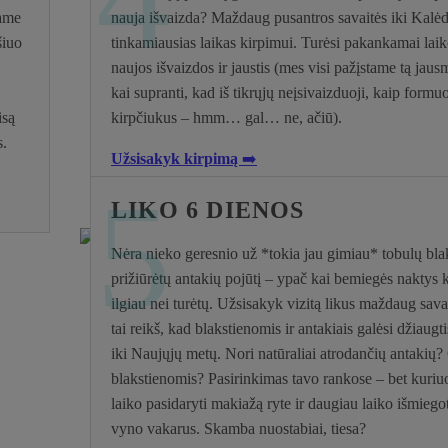
dame
nauja išvaizda? Maždaug pusantros savaitės iki Kalėd
šiuo
tinkamiausias laikas kirpimui. Turėsi pakankamai laiko
naujos išvaizdos ir jaustis (mes visi pažįstame tą jau
kai supranti, kad iš tikrųjų neįsivaizduoji, kaip formu
isą
kirpčiukus – hmm… gal… ne, ačiū).
s.
Užsisakyk kirpimą
➡️
5
LIKO 6 DIENOS
Nėra nieko geresnio už *tokia jau gimiau* tobulų blak
prižiūrėtų antakių pojūtį – ypač kai bemiegės naktys k
ilgiau nei turėtų. Užsisakyk vizitą likus maždaug sava
tai reikš, kad blakstienomis ir antakiais galėsi džiaug
iki Naujųjų metų. Nori natūraliai atrodančių antakių?
blakstienomis? Pasirinkimas tavo rankose – bet kuriu
laiko pasidaryti makiažą ryte ir daugiau laiko išmiegot
vyno vakarus. Skamba nuostabiai, tiesa?