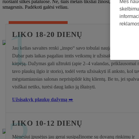
ruošiant silkes pataluose. Ne, šiais metais tiksliai žinosi, ką ir kada
Mes naud
smagesnis. Padėkoti galėsi vėliau.
skelbimus
informaci
reklamos 
1
UŽSISAKYK DABAR
LIKO 18-20 DIENŲ
Jau kelias savaites renki „inspo“ savo tobulai naujai plaukų spalv
Dabar pats laikas pagaliau imtis veiksmų ir užsisakyti vizitą pas
kirpėją. Dažymas gali užtrukti (apie 2–4 valandas, priklausomai 
tavo plaukų ilgio ir storio), todėl verta užsisakyti iš anksto, kol t
mėgstamiausias salonas neprisipildė kitų klientų. Be to, jei spalva
visiškai netiks, turėsi daug laiko ją ištaisyti.
Užsisakyk plaukų dažymą
➡️
3
LIKO 10-12 DIENŲ
Mėnesiui įpusėjus jau gerai susipažinome su dovanų rinkimu ir