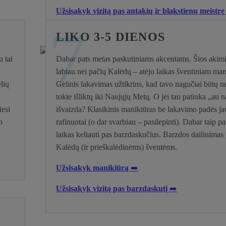
Užsisakyk vizitą pas antakių ir blakstienų meistr
7
LIKO 3-5 DIENOS
u tai
Dabar pats metas paskutiniams akcentams. Šios akim
labiau nei pačių Kalėdų – atėjo laikas šventiniam mani
lių
Gelinis lakavimas užtikrins, kad tavo nagučiai būtų ne
tokie išliktų iki Naujųjų Metų. O jei tau patinka „au n
iesi
išvaizda? Klasikinis manikiūras be lakavimo padės jaus
o
rafinuotai (o dar svarbiau – pasilepinti). Dabar taip pa
laikas keliauti pas barzdaskučius. Barzdos dailinimas 
Kalėdų (ir prieškalėdinėms) šventėms.
Užsisakyk manikiūrą
➡️
Užsisakyk vizitą pas barzdaskutį
➡️