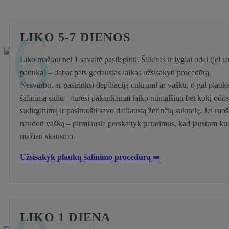
6
LIKO 5-7 DIENOS
Liko mažiau nei 1 savaitė pasilepinti.
Šilkinei ir lygiai odai (jei ta
patinka) – dabar pats geriausias laikas užsisakyti procedūrą.
Nesvarbu, ar pasirinksi depiliaciją cukrumi ar vašku, o gal plauke
šalinimą siūlu – turėsi pakankamai laiko numalšinti bet kokį odos
sudirginimą ir pasiruošti savo dailiausią žėrinčią suknelę. Jei ruoš
naudoti vašką – pirmiausia
perskaityk patarimus
, kad jaustum ku
mažiau skausmo.
Užsisakyk plaukų šalinimo procedūrą
➡️
LIKO 1 DIENA