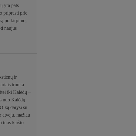
ų yra pats
 priprasti prie
smą po kirpimo,
oti naujus
stienų ir
artais trunka
itei iki Kalėdų –
tis nuo Kalėdų
 O ką darysi su
o atveju, mažiau
i tuos karšto