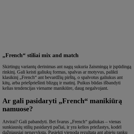
„French“ stiliai mix and match
Skirtingų variantų derinimas ant nagų sukuria žaismingą ir įspūdingą
rinkinį. Gali keisti galiukų formas, spalvas ar motyvus, palikti
klasikinį „French“ ant bevardžių pirštų, o spalvotus galiukus ant
kitų, arba priešpriešinti blizgų ir matinį. Puikus būdas išbandyti
kelias tendencijas viename manikiūre, daug negalvojant.
Ar gali pasidaryti „French“ manikiūrą
namuose?
Atvirai? Gali pabandyti. Bet švarus „French“ galiukas – vienas
sunkiausių stilių pasidaryti pačiai, ir yra kelios priežastys, kodėl
dažniausiai nepavyksta. Pasiekti vienodą rezultatą ant abiejų rankų