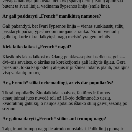
versijos naudoja praktiškai bet kokį spalvų derinį. Stilių apibrėžia
būtent ta švari linija, vadinama šypsenos linija (smile line).
Ar gali pasidaryti „French“ manikiūrą namuose?
Gali pabandyti, bet švari šypsenos linija – vienas sunkiausių stilių
pasidaryti pačiai, ypač nedominuojančia ranka. Norint vienodų
galiukų, kurie tikrai laikytųsi, nagų meistrė yra gera mintis.
Kiek laiko laikosi „French“ nagai?
Klasikinis lakas laikosi maždaug penkias–septynias dienas, gelis –
dvi–tris savaites, o akrilas su korekcijomis gali laikytis ilgiau. Gera
priežiūra, tokia kaip odelių aliejus ir pirštinės indams plauti, prailgina
visų variantų trukmę.
Ar „French“ stiliai nebemadingi, ar vis dar populiarūs?
Tikrai populiarūs. Šiuolaikiniai spalvos, faktūros ir formos
atnaujinimai juos nuvedė toli už 10-ojo dešimtmečio tiesių,
kvadratinių galiukų, o naujos apdailos išlaiko stilių gaivų sezoną po
sezono.
Ar galima daryti „French“ stilius ant trumpų nagų?
Taip, ir ant trumpų nagų jie atrodo nuostabiai. Palik liniją ploną ir