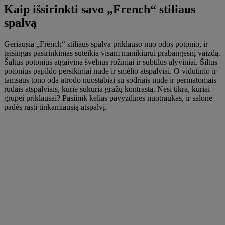
Kaip išsirinkti savo „French“ stiliaus
spalvą
Geriausia „French“ stiliaus spalva priklauso nuo odos potonio, ir
teisingas pasirinkimas suteikia visam manikiūrui prabangesnį vaizdą.
Šaltus potonius atgaivina švelnūs rožiniai ir subtilūs alyviniai. Šiltus
potonius papildo persikiniai nude ir smėlio atspalviai. O vidutinio ir
tamsaus tono oda atrodo nuostabiai su sodriais nude ir permatomais
rudais atspalviais, kurie sukuria gražų kontrastą. Nesi tikra, kuriai
grupei priklausai? Pasiimk kelias pavyzdines nuotraukas, ir salone
padės rasti tinkamiausią atspalvį.