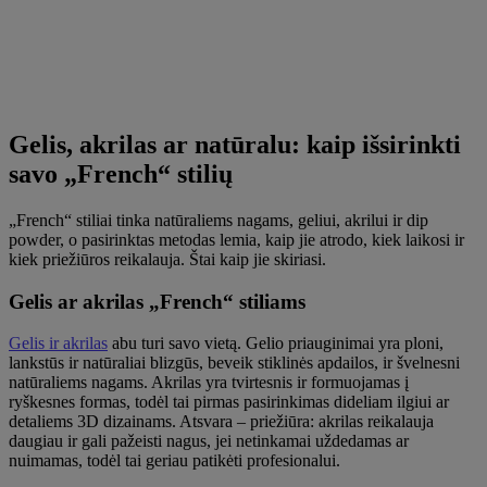
Gelis, akrilas ar natūralu: kaip išsirinkti
savo „French“ stilių
„French“ stiliai tinka natūraliems nagams, geliui, akrilui ir dip
powder, o pasirinktas metodas lemia, kaip jie atrodo, kiek laikosi ir
kiek priežiūros reikalauja. Štai kaip jie skiriasi.
Gelis ar akrilas „French“ stiliams
Gelis ir akrilas
abu turi savo vietą. Gelio priauginimai yra ploni,
lankstūs ir natūraliai blizgūs, beveik stiklinės apdailos, ir švelnesni
natūraliems nagams. Akrilas yra tvirtesnis ir formuojamas į
ryškesnes formas, todėl tai pirmas pasirinkimas dideliam ilgiui ar
detaliems 3D dizainams. Atsvara – priežiūra: akrilas reikalauja
daugiau ir gali pažeisti nagus, jei netinkamai uždedamas ar
nuimamas, todėl tai geriau patikėti profesionalui.