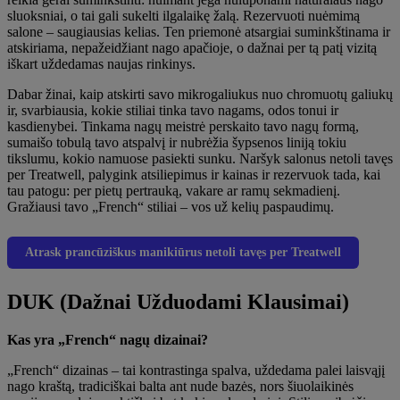
sluoksniai, o tai gali sukelti ilgalaikę žalą. Rezervuoti nuėmimą
salone – saugiausias kelias. Ten priemonė atsargiai suminkštinama ir
atskiriama, nepažeidžiant nago apačioje, o dažnai per tą patį vizitą
iškart uždedamas naujas rinkinys.
Dabar žinai, kaip atskirti savo mikrogaliukus nuo chromuotų galiukų
ir, svarbiausia, kokie stiliai tinka tavo nagams, odos tonui ir
kasdienybei. Tinkama nagų meistrė perskaito tavo nagų formą,
sumaišo tobulą tavo atspalvį ir nubrėžia šypsenos liniją tokiu
tikslumu, kokio namuose pasiekti sunku. Naršyk salonus netoli tavęs
per Treatwell, palygink atsiliepimus ir kainas ir rezervuok tada, kai
tau patogu: per pietų pertrauką, vakare ar ramų sekmadienį.
Gražiausi tavo „French“ stiliai – vos už kelių paspaudimų.
Atrask prancūziškus manikiūrus netoli tavęs per Treatwell
DUK (Dažnai Užduodami Klausimai)
Kas yra „French“ nagų dizainai?
„French“ dizainas – tai kontrastinga spalva, uždedama palei laisvąjį
nago kraštą, tradiciškai balta ant nude bazės, nors šiuolaikinės