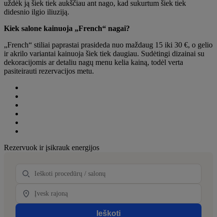
uždėk ją šiek tiek aukščiau ant nago, kad sukurtum šiek tiek
didesnio ilgio iliuziją.
Kiek salone kainuoja „French“ nagai?
„French“ stiliai paprastai prasideda nuo maždaug 15 iki 30 €, o gelio
ir akrilo variantai kainuoja šiek tiek daugiau. Sudėtingi dizainai su
dekoracijomis ar detaliu nagų menu kelia kainą, todėl verta
pasiteirauti rezervacijos metu.
Share
on
Share
Facebook
on
Share
(opens
Twitter
on
Share
new
(opens
LinkedIn
on
Share
window)
new
(opens
WhatsApp
on
Share
window)
new
(opens
Pinterest
on
Primary
Rezervuok ir įsikrauk energijos
window)
new
(opens
eMail
Sidebar
window)
new
(opens
window)
new
Paslaugos
window)
Location
Ieškoti