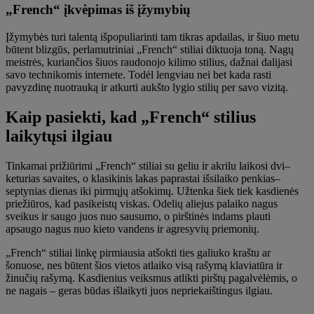
„French“ įkvėpimas iš įžymybių
Įžymybės turi talentą išpopuliarinti tam tikras apdailas, ir šiuo metu
būtent blizgūs, perlamutriniai „French“ stiliai diktuoja toną. Nagų
meistrės, kuriančios šiuos raudonojo kilimo stilius, dažnai dalijasi
savo technikomis internete. Todėl lengviau nei bet kada rasti
pavyzdinę nuotrauką ir atkurti aukšto lygio stilių per savo vizitą.
Kaip pasiekti, kad „French“ stilius
laikytųsi ilgiau
Tinkamai prižiūrimi „French“ stiliai su geliu ir akrilu laikosi dvi–
keturias savaites, o klasikinis lakas paprastai išsilaiko penkias–
septynias dienas iki pirmųjų atšokimų. Užtenka šiek tiek kasdienės
priežiūros, kad pasikeistų viskas. Odelių aliejus palaiko nagus
sveikus ir saugo juos nuo sausumo, o pirštinės indams plauti
apsaugo nagus nuo kieto vandens ir agresyvių priemonių.
„French“ stiliai linkę pirmiausia atšokti ties galiuko kraštu ar
šonuose, nes būtent šios vietos atlaiko visą rašymą klaviatūra ir
žinučių rašymą. Kasdienius veiksmus atlikti pirštų pagalvėlėmis, o
ne nagais – geras būdas išlaikyti juos nepriekaištingus ilgiau.