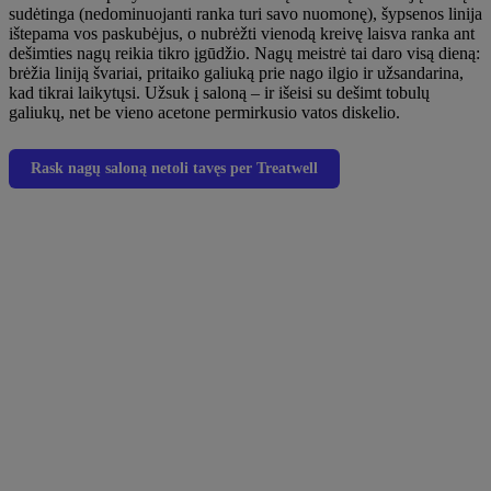
sudėtinga (nedominuojanti ranka turi savo nuomonę), šypsenos linija
ištepama vos paskubėjus, o nubrėžti vienodą kreivę laisva ranka ant
dešimties nagų reikia tikro įgūdžio. Nagų meistrė tai daro visą dieną:
brėžia liniją švariai, pritaiko galiuką prie nago ilgio ir užsandarina,
kad tikrai laikytųsi. Užsuk į saloną – ir išeisi su dešimt tobulų
galiukų, net be vieno acetone permirkusio vatos diskelio.
Rask nagų saloną netoli tavęs per Treatwell