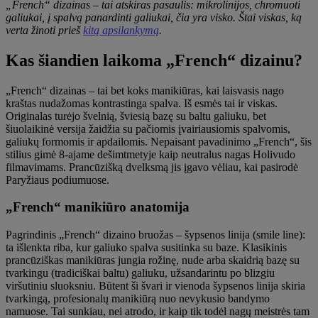
„French“ dizainas – tai atskiras pasaulis: mikrolinijos, chromuoti
galiukai, į spalvą panardinti galiukai, čia yra visko. Štai viskas, ką
verta žinoti prieš
kitą apsilankymą
.
Kas šiandien laikoma „French“ dizainu?
„French“ dizainas – tai bet koks manikiūras, kai laisvasis nago
kraštas nudažomas kontrastinga spalva. Iš esmės tai ir viskas.
Originalas turėjo švelnią, šviesią bazę su baltu galiuku, bet
šiuolaikinė versija žaidžia su pačiomis įvairiausiomis spalvomis,
galiukų formomis ir apdailomis. Nepaisant pavadinimo „French“, šis
stilius gimė 8-ajame dešimtmetyje kaip neutralus nagas Holivudo
filmavimams. Prancūzišką dvelksmą jis įgavo vėliau, kai pasirodė
Paryžiaus podiumuose.
„French“ manikiūro anatomija
Pagrindinis „French“ dizaino bruožas – šypsenos linija (smile line):
ta išlenkta riba, kur galiuko spalva susitinka su baze. Klasikinis
prancūziškas manikiūras jungia rožinę, nude arba skaidrią bazę su
tvarkingu (tradiciškai baltu) galiuku, užsandarintu po blizgiu
viršutiniu sluoksniu. Būtent ši švari ir vienoda šypsenos linija skiria
tvarkingą, profesionalų manikiūrą nuo nevykusio bandymo
namuose. Tai sunkiau, nei atrodo, ir kaip tik todėl nagų meistrės tam