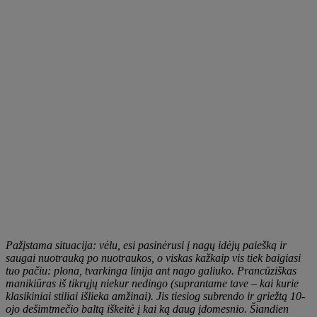
Pažįstama situacija: vėlu, esi pasinėrusi į nagų idėjų paiešką ir
saugai nuotrauką po nuotraukos, o viskas kažkaip vis tiek baigiasi
tuo pačiu: plona, tvarkinga linija ant nago galiuko. Prancūziškas
manikiūras iš tikrųjų niekur nedingo (suprantame tave – kai kurie
klasikiniai stiliai išlieka amžinai). Jis tiesiog subrendo ir griežtą 10-
ojo dešimtmečio baltą iškeitė į kai ką daug įdomesnio. Šiandien