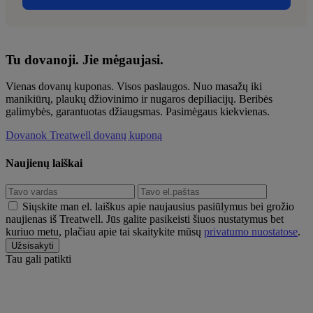
Tu dovanoji. Jie mėgaujasi.
Vienas dovanų kuponas. Visos paslaugos. Nuo masažų iki
manikiūrų, plaukų džiovinimo ir nugaros depiliacijų. Beribės
galimybės, garantuotas džiaugsmas. Pasimėgaus kiekvienas.
Dovanok Treatwell dovanų kuponą
Naujienų laiškai
Siųskite man el. laiškus apie naujausius pasiūlymus bei grožio
naujienas iš Treatwell. Jūs galite pasikeisti šiuos nustatymus bet
kuriuo metu, plačiau apie tai skaitykite mūsų
privatumo nuostatose
.
Tau gali patikti