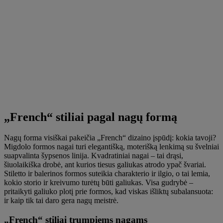
„French“ stiliai pagal nagų formą
Nagų forma visiškai pakeičia „French“ dizaino įspūdį: kokia tavoji?
Migdolo formos nagai turi elegantišką, moterišką lenkimą su švelniai
suapvalinta šypsenos linija. Kvadratiniai nagai – tai drąsi,
šiuolaikiška drobė, ant kurios tiesus galiukas atrodo ypač švariai.
Stiletto ir balerinos formos suteikia charakterio ir ilgio, o tai lemia,
kokio storio ir kreivumo turėtų būti galiukas. Visa gudrybė –
pritaikyti galiuko plotį prie formos, kad viskas išliktų subalansuota:
ir kaip tik tai daro gera nagų meistrė.
„French“ stiliai trumpiems nagams