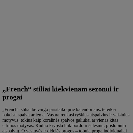
„French“ stiliai kiekvienam sezonui ir
progai
„French“ stiliai be vargo prisitaiko prie kalendoriaus: tereikia
pakeisti spalvą ar temą. Vasara renkasi ryškius atspalvius ir vaisinius
motyvus, tokius kaip koralinės spalvos galiukai ar vienas kitas
citrinos motyvas. Ruduo krypsta link bordo ir šiltesnių, prislopintų
atspalvių. O vestuvės ir didelės progos – tobula proga individualiai