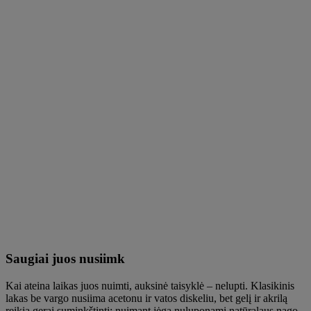
Saugiai juos nusiimk
Kai ateina laikas juos nuimti, auksinė taisyklė – nelupti. Klasikinis
lakas be vargo nusiima acetonu ir vatos diskeliu, bet gelį ir akrilą
reikia gerai suminkštinti: nuimant jėga nuluponami natūralaus nago