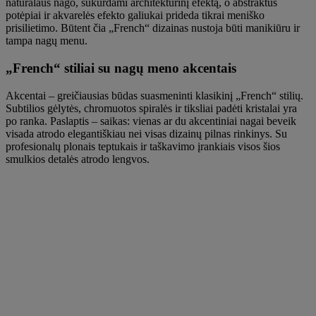
natūralaus nago, sukurdami architektūrinį efektą, o abstraktūs
potėpiai ir akvarelės efekto galiukai prideda tikrai meniško
prisilietimo. Būtent čia „French“ dizainas nustoja būti manikiūru ir
tampa nagų menu.
„French“ stiliai su nagų meno akcentais
Akcentai – greičiausias būdas suasmeninti klasikinį „French“ stilių.
Subtilios gėlytės, chromuotos spiralės ir tiksliai padėti kristalai yra
po ranka. Paslaptis – saikas: vienas ar du akcentiniai nagai beveik
visada atrodo elegantiškiau nei visas dizainų pilnas rinkinys. Su
profesionalų plonais teptukais ir taškavimo įrankiais visos šios
smulkios detalės atrodo lengvos.