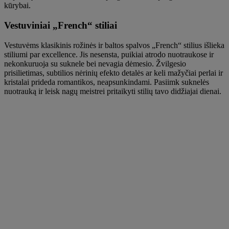
kūrybai.
Vestuviniai „French“ stiliai
Vestuvėms klasikinis rožinės ir baltos spalvos „French“ stilius išlieka
stiliumi par excellence. Jis nesensta, puikiai atrodo nuotraukose ir
nekonkuruoja su suknele bei nevagia dėmesio. Žvilgesio
prisilietimas, subtilios nėrinių efekto detalės ar keli mažyčiai perlai ir
kristalai prideda romantikos, neapsunkindami. Pasiimk suknelės
nuotrauką ir leisk nagų meistrei pritaikyti stilių tavo didžiajai dienai.