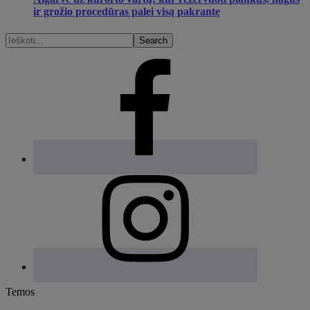
ir grožio procedūras palei visą pakrantę
Ieškoti...
Footer
Temos