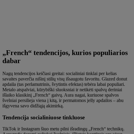
„French“ tendencijos, kurios populiarios
dabar
Nagų tendencijos keičiasi greitai: socialiniai tinklai per kelias
savaites paverčia nišinį stilių visų išsaugotu favoritu. Glazed donut
apdaila (tas perlamutrinis, švytintis efektas) tebėra labai populiari.
Metalo atspalviai, kūrybiški sluoksniai ir netikėti spalvų deriniai
išlaiko klasikinį „French“ gaivų. Aura nagai, kuriuose spalvos
švelniai persilieja viena į kitą, ir permatomos jelly apdailos – abu
išgyvena savo didžiąją akimirką.
Tendencija socialiniuose tinkluose
TikTok ir Instagram šiuo metu pilni išradingų „French“ technikų.