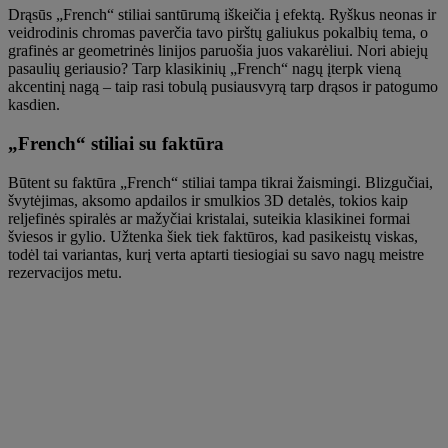
Drąsūs „French“ stiliai santūrumą iškeičia į efektą. Ryškus neonas ir
veidrodinis chromas paverčia tavo pirštų galiukus pokalbių tema, o
grafinės ar geometrinės linijos paruošia juos vakarėliui. Nori abiejų
pasaulių geriausio? Tarp klasikinių „French“ nagų įterpk vieną
akcentinį nagą – taip rasi tobulą pusiausvyrą tarp drąsos ir patogumo
kasdien.
„French“ stiliai su faktūra
Būtent su faktūra „French“ stiliai tampa tikrai žaismingi. Blizgučiai,
švytėjimas, aksomo apdailos ir smulkios 3D detalės, tokios kaip
reljefinės spiralės ar mažyčiai kristalai, suteikia klasikinei formai
šviesos ir gylio. Užtenka šiek tiek faktūros, kad pasikeistų viskas,
todėl tai variantas, kurį verta aptarti tiesiogiai su savo nagų meistre
rezervacijos metu.