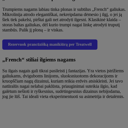
Trumpiems nagams labiau tinka plonas ir subtilus „French“ galiukas.
Mikrolinija atrodo elegantiškai, nekreipdama dėmesio į ilgį, o jei ją
šiek tiek pakelsi, pirštai gali net atrodyti ilgesni. Klasikinė klaida –
storas baltas galiukas, dėl kurio trumpi nagai linkę atrodyti truputį
stambūs. Palik jį ploną – ir viskas.
Rezervuok prancūzišką manikiūrą per Treatwell
„French“ stiliai ilgiems nagams
Su ilgais nagais gali tikrai pasileisti į fantazijas. Yra vietos įstrižiems
galiukams, dviguboms linijoms, sluoksniuotoms dekoracijoms ir
kruopščiam nagų dizainui, kuriam reikia erdvės atsiskleisti. Jei tavo
natūralūs nagai nelabai paklūsta, priauginimai suteikia ilgio, kad
galėtum nešioti ir ryškesnius, sudėtingesnius dizainus nebijodama,
jog jie lūš. Tai ideali vieta eksperimentuoti su asimetrija ir detalėmis.