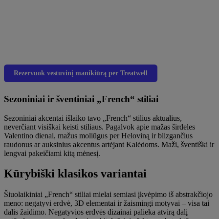
Rezervuok vestuvinį manikiūrą per Treatwell
Sezoniniai ir šventiniai „French“ stiliai
Sezoniniai akcentai išlaiko tavo „French“ stilius aktualius,
neverčiant visiškai keisti stiliaus. Pagalvok apie mažas širdeles
Valentino dienai, mažus moliūgus per Heloviną ir blizgančius
raudonus ar auksinius akcentus artėjant Kalėdoms. Maži, šventiški ir
lengvai pakeičiami kitą mėnesį.
Kūrybiški klasikos variantai
Šiuolaikiniai „French“ stiliai mielai semiasi įkvėpimo iš abstrakčiojo
meno: negatyvi erdvė, 3D elementai ir žaismingi motyvai – visa tai
dalis žaidimo. Negatyvios erdvės dizainai palieka atvirą dalį