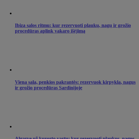
Ibiza salos ritmu: kur rezervuoti plaukų, nagų ir grožio
procedūras aplink vakaro išėjimą
Viena sala, penkios pakrantės: rezervuok kirpyklą, nagus
ir grožio procedūras Sardinijoje
Algarve už kurorto vartų: kur rezervuoti plaukus, nagus