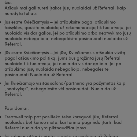
čia.
Atšaukimai gali turėti įtakos jūsų nuolaidai už Referral, kaip
nurodyta toliau:
Jūs esate Kviečiantysis – jei atšauksite pagal atšaukimo
taisykles, gausite nuolaidą už rekomendaciją tik tuo atveju, jei
nuolaida vis dar galios. Jei po atšaukimo arba neatvykimo jūsų
nuolaida nebegalioja, nebegalėsite pasinaudoti nuolaida už
Referral.
Jūs esate Kviečiantysis – Jei jūsų Kviečiamasis atšaukia vizitą
pagal atšaukimo politiką, jums bus grąžinta jūsų Referral
nuolaida tik tuo atveju, jei nuolaida vis dar galioja. Jei po
atšaukimo jūsų nuolaida nebegalioja, nebegalėsite
pasinaudoti Nuolaida už Referral.
Jei Kviečiamojo vizitas salono/partnerio yra pažymėtas kaip
„neatvykęs“, nebegalėsite vėl pasinaudoti Nuolaida už
Referral.
Papildomai:
Treatwell taip pat pasilieka teisę koreguoti jūsų Referral
nuolaidas bet kuriuo metu, kai turima pagrindo įtarti, kad
Referral nuolaida yra piktnaudžiaujama.
Jei salonas atšauks vizitą, susietą su nuolaida už Referral,