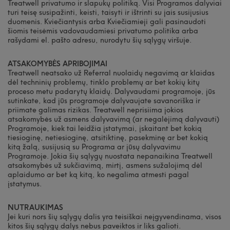
Treatwell privatumo ir slapukų politiką. Visi Programos dalyviai
turi teisę susipažinti, keisti, taisyti ir ištrinti su jais susijusius
duomenis. Kviečiantysis arba Kviečiamieji gali pasinaudoti
šiomis teisėmis vadovaudamiesi privatumo politika arba
rašydami el. pašto adresu, nurodytu šių sąlygų viršuje.
ATSAKOMYBĖS APRIBOJIMAI
Treatwell neatsako už Referral nuolaidų negavimą ar klaidas
dėl techninių problemų, tinklo problemų ar bet kokių kitų
proceso metu padarytų klaidų. Dalyvaudami programoje, jūs
sutinkate, kad jūs programoje dalyvaujate savanoriška ir
priimate galimas rizikas. Treatwell neprisiima jokios
atsakomybės už asmens dalyvavimą (ar negalėjimą dalyvauti)
Programoje, kiek tai leidžia įstatymai, įskaitant bet kokią
tiesioginę, netiesioginę, atsitiktinę, pasekminę ar bet kokią
kitą žalą, susijusią su Programa ar jūsų dalyvavimu
Programoje. Jokia šių sąlygų nuostata nepanaikina Treatwell
atsakomybės už sukčiavimą, mirtį, asmens sužalojimą dėl
aplaidumo ar bet ką kitą, ko negalima atmesti pagal
įstatymus.
NUTRAUKIMAS
Jei kuri nors šių sąlygų dalis yra teisiškai neįgyvendinama, visos
kitos šių sąlygų dalys nebus paveiktos ir liks galioti.