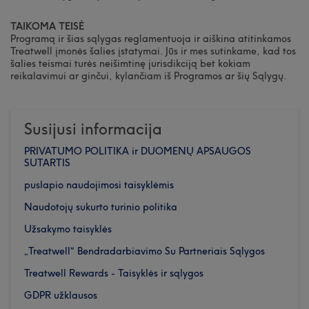
TAIKOMA TEISĖ
Programą ir šias sąlygas reglamentuoja ir aiškina atitinkamos
Treatwell įmonės šalies įstatymai. Jūs ir mes sutinkame, kad tos
šalies teismai turės neišimtinę jurisdikciją bet kokiam
reikalavimui ar ginčui, kylančiam iš Programos ar šių Sąlygų.
Susijusi informacija
PRIVATUMO POLITIKA ir DUOMENŲ APSAUGOS
SUTARTIS
puslapio naudojimosi taisyklėmis
Naudotojų sukurto turinio politika
Užsakymo taisyklės
„Treatwell“ Bendradarbiavimo Su Partneriais Sąlygos
Treatwell Rewards - Taisyklės ir sąlygos
GDPR užklausos