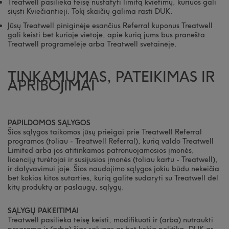
Treatwell pasilieka teisę nustatyti limitą kvietimų, kuriuos gali
siųsti Kviečiantieji. Tokį skaičių galima rasti DUK.
Jūsų Treatwell piniginėje esančius Referral kuponus Treatwell
gali keisti bet kurioje vietoje, apie kurią jums bus pranešta
Treatwell programėlėje arba Treatwell svetainėje.
TINKAMUMAS, PATEIKIMAS IR
APRIBOJIMAI
PAPILDOMOS SĄLYGOS
Šios sąlygos taikomos jūsų prieigai prie Treatwell Referral
programos (toliau - Treatwell Referral), kurią valdo Treatwell
Limited arba jos atitinkamos patronuojamosios įmonės,
licencijų turėtojai ir susijusios įmonės (toliau kartu - Treatwell),
ir dalyvavimui joje. Šios naudojimo sąlygos jokiu būdu nekeičia
bet kokios kitos sutarties, kurią galite sudaryti su Treatwell dėl
kitų produktų ar paslaugų, sąlygų.
SĄLYGŲ PAKEITIMAI
Treatwell pasilieka teisę keisti, modifikuoti ir (arba) nutraukti
programą ir (arba) šias sąlygas ar bet kokią politiką, DUK ar