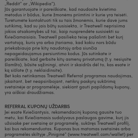
„Reddit“ ar „Wikipedia“).
Jūs garantuojate ir pareiškiate, kad naudosite kvietimo
metodus ir būdus, kurie žmonėms priimtini ir kurie yra teisėti.
Turėtumėte kontaktuoti tik su tais žmonėmis, kurie davė jums
sutikimą, kad su jais būtų susisiekta, ir Treatwell neprisiima
jokios atsakomybės už tai, kaip nusprendėte susisiekti su
Kviečiamaisiais. Treatwell pasilieka teisę pašalinti bet kurį
vartotoją, kuris yra arba įtariama, kad kokiu nors būdu
priekabiauja prie kitų naudotojų arba siunčia
nepageidaujamus persiuntimo kodus. Jūs sutinkate ir
pareiškiate, kad gerbsite kitų asmenų privatumą (t.y. nesiųsite
šlamšto), būsite sąžiningi, atviri ir skaidrūs dėl to, kas esate ir
ką siūlote (t.y. neklaidinsite).
Bet koks netinkamas Treatwell Referral programos naudojimas,
įskaitant, bet neapsiribojant, netikrų paskyrų sukūrimą
svetainėje ar programėlėje, siekiant gauti papildomų kuponų,
yra aiškiai draudžiamas.
REFERRAL KUPONŲ UŽDARBIS
Jei esate Kviečiantysis, rekomendacinį kuponą gausite tuo
metu, kai Kviečiamasis sudalyvaus paslaugos gavime, kurį jis
užsisakė per svetainę ar programėlę, sukūręs Treatwell profilį,
kai bus rekomenduotas. Kuponas bus matomas svetainės arba
programėlės skiltyje „Piniginė“ (www.treatwell.com/wallet) per