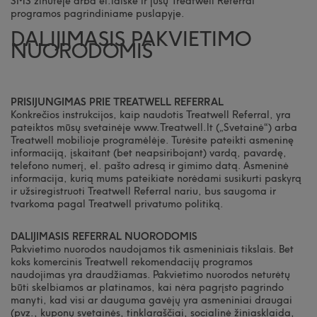
SMS žinutėje arba el.laiške ir jūsų Treatwell Referral
programos pagrindiniame puslapyje.
DALIJIMASIS PAKVIETIMO
NUORODOMIS
PRISIJUNGIMAS PRIE TREATWELL REFERRAL
Konkrečios instrukcijos, kaip naudotis Treatwell Referral, yra
pateiktos mūsų svetainėje www.Treatwell.lt („Svetainė“) arba
Treatwell mobilioje programėlėje. Turėsite pateikti asmeninę
informaciją, įskaitant (bet neapsiribojant) vardą, pavardę,
telefono numerį, el. pašto adresą ir gimimo datą. Asmeninė
informacija, kurią mums pateikiate norėdami susikurti paskyrą
ir užsiregistruoti Treatwell Referral nariu, bus saugoma ir
tvarkoma pagal Treatwell privatumo politiką.
DALIJIMASIS REFERRAL NUORODOMIS
Pakvietimo nuorodos naudojamos tik asmeniniais tikslais. Bet
koks komercinis Treatwell rekomendacijų programos
naudojimas yra draudžiamas. Pakvietimo nuorodos neturėtų
būti skelbiamos ar platinamos, kai nėra pagrįsto pagrindo
manyti, kad visi ar dauguma gavėjų yra asmeniniai draugai
(pvz., kuponų svetainės, tinklaraščiai, socialinė žiniasklaida,