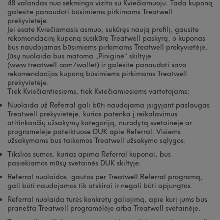
48 valandas nuo sėkmingo vizito su Kviečiamuoju. Tada kuponą
galėsite panaudoti būsimiems pirkimams Treatwell
prekyvietėje.
Jei esate Kviečiamasis asmuo, sukūręs naują profilį, gausite
rekomendacinį kuponą susikūrę Treatwell paskyrą, o kuponas
bus naudojamas būsimiems pirkimams Treatwell prekyvietėje.
Jūsų nuolaida bus matoma „Piniginė“ skiltyje
(www.treatwell.com/wallet) ir galėsite panaudoti savo
rekomendacijos kuponą būsimiems pirkimams Treatwell
prekyvietėje.
Tiek Kviečiantiesiems, tiek Kviečiamiesiems vartotojams:
Nuolaida už Referral gali būti naudojama įsigyjant paslaugas
Treatwell prekyvietėje, kurios patenka į reikalavimus
atitinkančių užsakymų kategoriją, nurodytą svetainėje ar
programėlėje pateiktuose DUK apie Referral. Visiems
užsakymams bus taikomos Treatwell užsakymo sąlygos.
Tikslios sumos, kurias apima Referral kuponai, bus
pasiekiamos mūsų svetainės DUK skiltyje.
Referral nuolaidos, gautos per Treatwell Referral programą,
gali būti naudojamos tik atskirai ir negali būti apjungtos.
Referral nuolaida turės konkretų galiojimą, apie kurį jums bus
pranešta Treatwell programėlėje arba Treatwell svetainėje.