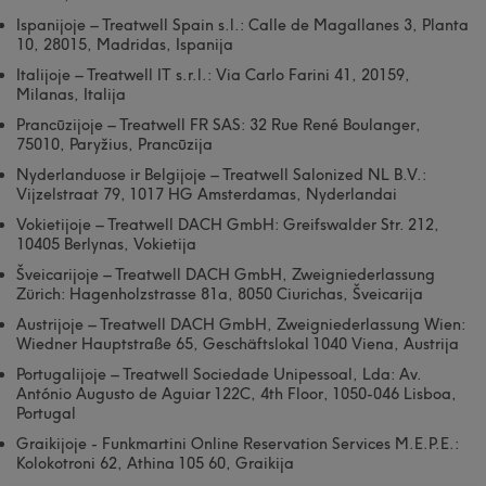
Ispanijoje – Treatwell Spain s.l.: Calle de Magallanes 3, Planta
10, 28015, Madridas, Ispanija
Italijoje – Treatwell IT s.r.l.: Via Carlo Farini 41, 20159,
Milanas, Italija
Prancūzijoje – Treatwell FR SAS: 32 Rue René Boulanger,
75010, Paryžius, Prancūzija
Nyderlanduose ir Belgijoje – Treatwell Salonized NL B.V.:
Vijzelstraat 79, 1017 HG Amsterdamas, Nyderlandai
Vokietijoje – Treatwell DACH GmbH: Greifswalder Str. 212,
10405 Berlynas, Vokietija
Šveicarijoje – Treatwell DACH GmbH, Zweigniederlassung
Zürich: Hagenholzstrasse 81a, 8050 Ciurichas, Šveicarija
Austrijoje – Treatwell DACH GmbH, Zweigniederlassung Wien:
Wiedner Hauptstraße 65, Geschäftslokal 1040 Viena, Austrija
Portugalijoje – Treatwell Sociedade Unipessoal, Lda: Av.
António Augusto de Aguiar 122C, 4th Floor, 1050-046 Lisboa,
Portugal
Graikijoje - Funkmartini Online Reservation Services M.E.P.E.:
Kolokotroni 62, Athina 105 60, Graikija