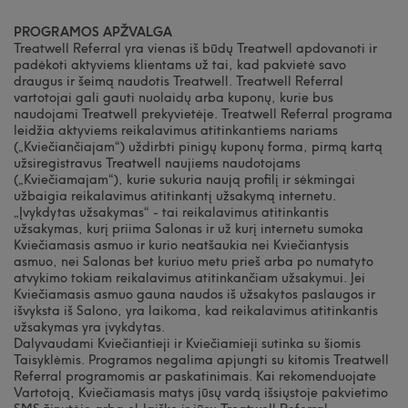
PROGRAMOS APŽVALGA
Treatwell Referral yra vienas iš būdų Treatwell apdovanoti ir
padėkoti aktyviems klientams už tai, kad pakvietė savo
draugus ir šeimą naudotis Treatwell. Treatwell Referral
vartotojai gali gauti nuolaidų arba kuponų, kurie bus
naudojami Treatwell prekyvietėje. Treatwell Referral programa
leidžia aktyviems reikalavimus atitinkantiems nariams
(„Kviečiančiajam“) uždirbti pinigų kuponų forma, pirmą kartą
užsiregistravus Treatwell naujiems naudotojams
(„Kviečiamajam“), kurie sukuria naują profilį ir sėkmingai
užbaigia reikalavimus atitinkantį užsakymą internetu.
„Įvykdytas užsakymas“ - tai reikalavimus atitinkantis
užsakymas, kurį priima Salonas ir už kurį internetu sumoka
Kviečiamasis asmuo ir kurio neatšaukia nei Kviečiantysis
asmuo, nei Salonas bet kuriuo metu prieš arba po numatyto
atvykimo tokiam reikalavimus atitinkančiam užsakymui. Jei
Kviečiamasis asmuo gauna naudos iš užsakytos paslaugos ir
išvyksta iš Salono, yra laikoma, kad reikalavimus atitinkantis
užsakymas yra įvykdytas.
Dalyvaudami Kviečiantieji ir Kviečiamieji sutinka su šiomis
Taisyklėmis. Programos negalima apjungti su kitomis Treatwell
Referral programomis ar paskatinimais. Kai rekomenduojate
Vartotoją, Kviečiamasis matys jūsų vardą išsiųstoje pakvietimo