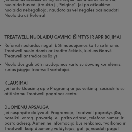
nuolaida bus vėl įtraukta į „Piniginę“. Jei po atšaukimo
nuolaida nebegalioja, naudotojas vėl negalės pasinaudoti
Nuolaida už Referral.
TREATWELL NUOLAIDŲ GAVIMO IŠIMTYS IR APRIBOJIMAI
Referral nuolaidos negali būti naudojamos kartu su kitomis
Treatwell nuolaidomis ar kredito čekiais, kuriuos išdavė
Treatwell ar trečiosios šalys.
Nuolaidos gali būti naudojamos kartu su dovanų kortelėmis,
kurias įsigyja Treatwell vartotojai.
KLAUSIMAI
Jei turite klausimų apie Programą ar jos veikimą, susisiekite su
atitinkamu Treatwell pagalbos centru.
DUOMENŲ APSAUGA
Jei nuspręsite dalyvauti Programoje, Treatwell paprašys jūsų
pateikti: vardą, pavardę, el. pašto adresą, telefono numerį ir
pašto adresą. Asmeninė informacija bus renkama, tvarkoma ir
Treatwell, kaip duomenų valdytojas, gali ją naudoti pagal