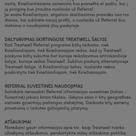
vizitą. Kviečiantiesiems asmenims bus pranešta el.paštu, kai į
jų piniginę bus įtraukta nuolaida už Referral.
Jei esate Kviečiantysis, atgalinis skaičiavimas prasidės nuo tos
dienos, kai sukūrėte naują profilį, o nuolaida už Referral bus
matoma ir naudojama jūsų paskyroje.
DALYVAVIMAS SKIRTINGOSE TREATWELL ŠALYSE
Kad Treatwell Referral programa būtų taikoma, tiek
Kviečiančiajam, tiek Kviečiamajam reikia, kad jų Treatwell
paskyros būtų sukurtos bet kurioje reikalavimus atitinkančioje
šalyje, kurioje veikia Treatwell. Sukūrus paskyrą alternatyvioje
Treatwell šalyje, iš Kviečiančiojo šalies, nuolaida nebus
paskirstyta tiek Kviečiančiajam, tiek Kviečiamajam.
REFERRAL SUVESTINĖS NAUDOJIMAS
Sutinkate nenaudoti Referral informacijos suvestinės (toliau -
Suvestinė) jokiais kitais tikslais, išskyrus savo ir kitų geografinės
vietovės gyventojų pažangos stebėjimą. Gerbiate kitų asmenų
privatumą ir laikotės galiojančių įstatymų.
ATŠAUKIMAI
Norėdami gauti informacijos apie tai, kaip Treatwell tvarko
užsakymų atšaukimus, perskaitykite mūsų atšaukimo politiką