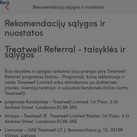
Back
Rekomendacijų sąlygos ir nuostatos
Rekomendacijų sąlygos ir
nuostatos
Treatwell Referral - taisyklės ir
sąlygos
Šios taisyklės ir sąlygos taikomos jūsų prieigai prie Treatwell
Referral programos (toliau - Programa), kurią reklamuoja ir
valdo Treatwell Limited arba atitinkamos jos dukterinės
įmonės, licencijų turėtojai ir susijusios bendrovės (toliau kartu -
Treatwell):
Jungtinėje Karalystėje – Treatwell Limited: 1st Floor, 6 St
Andrew Street, Londonas EC4A 3AE
Airijoje – Treatwell IE, Treatwell Limited filialas: 1st Floor, 6 St
Andrew Street, Londonas EC4A 3AE
Lietuvoje – UAB Treatwell LT: J. Basanavičiaus g. 15, 03108
Vilnius, Lietuva