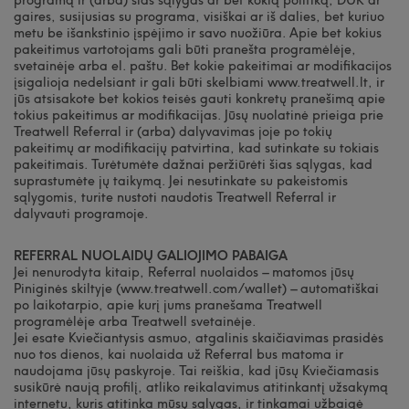
gaires, susijusias su programa, visiškai ar iš dalies, bet kuriuo
metu be išankstinio įspėjimo ir savo nuožiūra. Apie bet kokius
pakeitimus vartotojams gali būti pranešta programėlėje,
svetainėje arba el. paštu. Bet kokie pakeitimai ar modifikacijos
įsigalioja nedelsiant ir gali būti skelbiami www.treatwell.lt, ir
jūs atsisakote bet kokios teisės gauti konkretų pranešimą apie
tokius pakeitimus ar modifikacijas. Jūsų nuolatinė prieiga prie
Treatwell Referral ir (arba) dalyvavimas joje po tokių
pakeitimų ar modifikacijų patvirtina, kad sutinkate su tokiais
pakeitimais. Turėtumėte dažnai peržiūrėti šias sąlygas, kad
suprastumėte jų taikymą. Jei nesutinkate su pakeistomis
sąlygomis, turite nustoti naudotis Treatwell Referral ir
dalyvauti programoje.
REFERRAL NUOLAIDŲ GALIOJIMO PABAIGA
Jei nenurodyta kitaip, Referral nuolaidos – matomos jūsų
Piniginės skiltyje (www.treatwell.com/wallet) – automatiškai
po laikotarpio, apie kurį jums pranešama Treatwell
programėlėje arba Treatwell svetainėje.
Jei esate Kviečiantysis asmuo, atgalinis skaičiavimas prasidės
nuo tos dienos, kai nuolaida už Referral bus matoma ir
naudojama jūsų paskyroje. Tai reiškia, kad jūsų Kviečiamasis
susikūrė naują profilį, atliko reikalavimus atitinkantį užsakymą
internetu, kuris atitinka mūsų sąlygas, ir tinkamai užbaigė